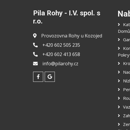
Pila Rohy - I.V. spol. s
Na
r.o.
Kat
Domů
Provozovna Rohy u Kozojed
Gar
+420 602 505 235
Kom
+420 602 413 658
Pokry
info@pilarohy.cz
Kr
Na
Níz
Per
Ro
Vaz
Zah
Zem