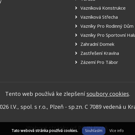
y
Vazníková Konstrukce
Vazníková Střecha
Vazníky Pro Rodinný Dům
Vazníky Pro Sportovní Hal
Zahradní Domek
Zastřešení Kravína
Zázemí Pro Tábor
Tento web používá ke zlepšení
soubory cookies
.
26 I.V., spol. s r.o., Plzeň - sp.zn. C 7089 vedená u K
Webové stránky od
PC-IN Plzeň
.
Tato webová stránka používá cookies.
Souhlasím
Více info