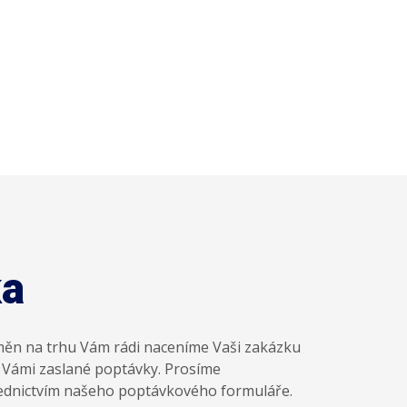
ka
měn na trhu Vám rádi naceníme Vaši zakázku
ě Vámi zaslané poptávky. Prosíme
řednictvím našeho poptávkového formuláře.