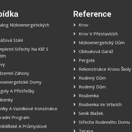
bídka
Reference
alog Nízkoenergetických
Krov
Krov V Přestavlcích
ážová Stání
Nízkoenergetický Dům
pletní Střechy Na Klíč S
Oblouková Garáž
tím
Pergola
ovy
Rekonstrukce Krovu Školy
dzemní Záhony
Rodinný Dům
koenergetické Domy
Rodinný Dům
goly A Přístřešky
Roubenka
ubenky
Roubenka Ve Vrbicích
níky A Vazníkové Konstrukce
Seník Blažek
radní Program
Střecha Rodinného Domu
ědělské A Průmyslové
Terasa