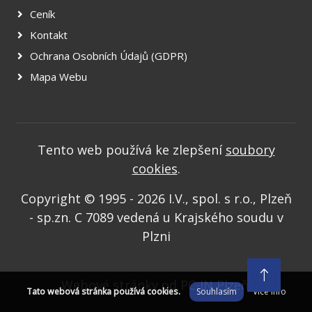
Ceník
Kontakt
Ochrana Osobních Údajů (GDPR)
Mapa Webu
Tento web používá ke zlepšení
soubory
cookies
.
Copyright © 1995 - 2026 I.V., spol. s r.o., Plzeň
- sp.zn. C 7089 vedená u Krajského soudu v
Plzni
Webové stránky od
PC-IN Plzeň
.
Tato webová stránka používá cookies.
Souhlasím
Více info